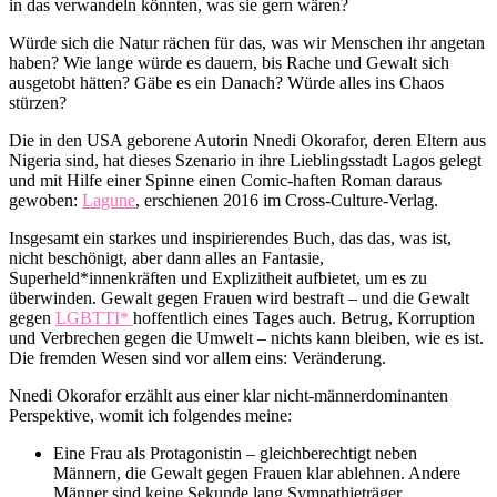
in das verwandeln könnten, was sie gern wären?
Würde sich die Natur rächen für das, was wir Menschen ihr angetan
haben? Wie lange würde es dauern, bis Rache und Gewalt sich
ausgetobt hätten? Gäbe es ein Danach? Würde alles ins Chaos
stürzen?
Die in den USA geborene Autorin Nnedi Okorafor, deren Eltern aus
Nigeria sind, hat dieses Szenario in ihre Lieblingsstadt Lagos gelegt
und mit Hilfe einer Spinne einen Comic-haften Roman daraus
gewoben:
Lagune
, erschienen 2016 im Cross-Culture-Verlag.
Insgesamt ein starkes und inspirierendes Buch, das das, was ist,
nicht beschönigt, aber dann alles an Fantasie,
Superheld*innenkräften und Explizitheit aufbietet, um es zu
überwinden. Gewalt gegen Frauen wird bestraft – und die Gewalt
gegen
LGBTTI*
hoffentlich eines Tages auch. Betrug, Korruption
und Verbrechen gegen die Umwelt – nichts kann bleiben, wie es ist.
Die fremden Wesen sind vor allem eins: Veränderung.
Nnedi Okorafor erzählt aus einer klar nicht-männerdominanten
Perspektive, womit ich folgendes meine:
Eine Frau als Protagonistin – gleichberechtigt neben
Männern, die Gewalt gegen Frauen klar ablehnen. Andere
Männer sind keine Sekunde lang Sympathieträger.