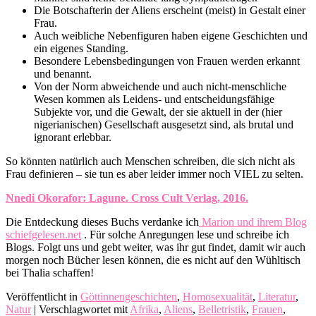
Die Botschafterin der Aliens erscheint (meist) in Gestalt einer
Frau.
Auch weibliche Nebenfiguren haben eigene Geschichten und
ein eigenes Standing.
Besondere Lebensbedingungen von Frauen werden erkannt
und benannt.
Von der Norm abweichende und auch nicht-menschliche
Wesen kommen als Leidens- und entscheidungsfähige
Subjekte vor, und die Gewalt, der sie aktuell in der (hier
nigerianischen) Gesellschaft ausgesetzt sind, als brutal und
ignorant erlebbar.
So könnten natürlich auch Menschen schreiben, die sich nicht als
Frau definieren – sie tun es aber leider immer noch VIEL zu selten.
Nnedi Okorafor: Lagune. Cross Cult Verlag, 2016.
Die Entdeckung dieses Buchs verdanke ich
Marion und ihrem Blog
schiefgelesen.net
. Für solche Anregungen lese und schreibe ich
Blogs. Folgt uns und gebt weiter, was ihr gut findet, damit wir auch
morgen noch Bücher lesen können, die es nicht auf den Wühltisch
bei Thalia schaffen!
Veröffentlicht in
Göttinnengeschichten
,
Homosexualität
,
Literatur
,
Natur
|
Verschlagwortet mit
Afrika
,
Aliens
,
Belletristik
,
Frauen
,