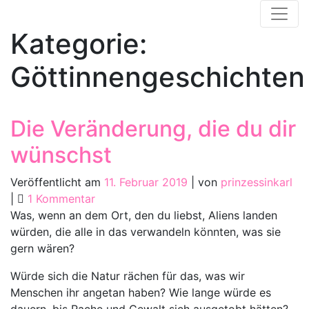
Zum
In China fällt ein Sack Reis um…
Inhalt
Kategorie:
springen
Göttinnengeschichten
Die Veränderung, die du dir
wünschst
Veröffentlicht am
11. Februar 2019
|
von
prinzessinkarl
zu
|
1 Kommentar
Die
Was, wenn an dem Ort, den du liebst, Aliens landen
Veränderung,
würden, die alle in das verwandeln könnten, was sie
die
gern wären?
du
Würde sich die Natur rächen für das, was wir
dir
Menschen ihr angetan haben? Wie lange würde es
wünschst