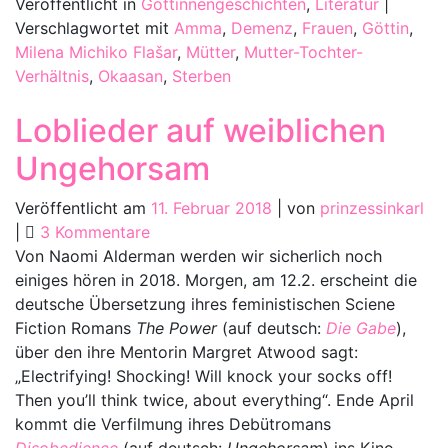
Veröffentlicht in
Göttinnengeschichten
,
Literatur
|
Verschlagwortet mit
Amma
,
Demenz
,
Frauen
,
Göttin
,
Milena Michiko Flašar
,
Mütter
,
Mutter-Tochter-
Verhältnis
,
Okaasan
,
Sterben
Loblieder auf weiblichen
Ungehorsam
Veröffentlicht am
11. Februar 2018
|
von
prinzessinkarl
zu
|
3 Kommentare
Loblieder
Von Naomi Alderman werden wir sicherlich noch
auf
einiges hören in 2018. Morgen, am 12.2. erscheint die
weiblichen
deutsche Übersetzung ihres feministischen Sciene
Ungehorsam
Fiction Romans
The Power
(auf deutsch:
Die Gabe
),
über den ihre Mentorin Margret Atwood sagt:
„Electrifying! Shocking! Will knock your socks off!
Then you’ll think twice, about everything“. Ende April
kommt die Verfilmung ihres Debütromans