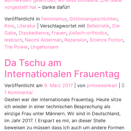
aufmerksam geworden, wo Miss Booleana „Die Gabe“
vorgestellt hat
– danke dafür!
Veröffentlicht in
Feminismus
,
Göttinnengeschichten
,
Kino
,
Literatur
|
Verschlagwortet mit
Belletristik
,
Die
Gabe
,
Disobedience
,
Frauen
,
jüdisch-orthodox
,
lesbisch
,
Naomi Alderman
,
Rezension
,
Science Fiction
,
The Power
,
Ungehorsam
Da Tschu am
Internationalen Frauentag
Veröffentlicht am
9. März 2017
|
von
prinzessinkarl
|
zu
1 Kommentar
Da
Gesten war der internationale Frauentag. Heute sitze
Tschu
ich wieder in einer technischen Besprechung als
am
einzige Frau unter Männern. Wir sind in Deutschland,
Internationalen
im Jahr 2017. ( Erspart es mir, an dieser Stelle
Frauentag
beweisen zu müssen dass ich auch um andere Formen