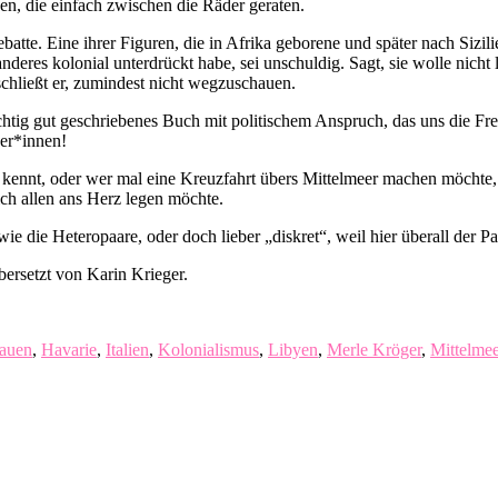
, die einfach zwischen die Räder geraten.
tte. Eine ihrer Figuren, die in Afrika geborene und später nach Sizil
nderes kolonial unterdrückt habe, sei unschuldig. Sagt, sie wolle nic
schließt er, zumindest nicht wegzuschauen.
htig gut geschriebenes Buch mit politischem Anspruch, das uns die Frei
ber*innen!
kennt, oder wer mal eine Kreuzfahrt übers Mittelmeer machen möchte
ch allen ans Herz legen möchte.
ie die Heteropaare, oder doch lieber „diskret“, weil hier überall der Pa
ersetzt von Karin Krieger.
auen
,
Havarie
,
Italien
,
Kolonialismus
,
Libyen
,
Merle Kröger
,
Mittelmee