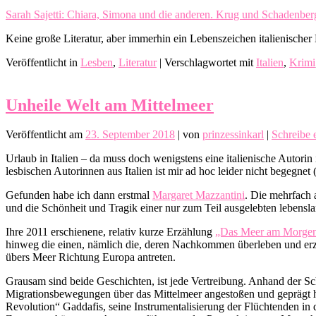
Sarah Sajetti: Chiara, Simona und die anderen. Krug und Schadenber
Keine große Literatur, aber immerhin ein Lebenszeichen italienischer
Veröffentlicht in
Lesben
,
Literatur
|
Verschlagwortet mit
Italien
,
Krimi
Unheile Welt am Mittelmeer
Veröffentlicht am
23. September 2018
|
von
prinzessinkarl
|
Schreibe
Urlaub in Italien – da muss doch wenigstens eine italienische Autor
lesbischen Autorinnen aus Italien ist mir ad hoc leider nicht begegne
Gefunden habe ich dann erstmal
Margaret Mazzantini
. Die mehrfach 
und die Schönheit und Tragik einer nur zum Teil ausgelebten leben
Ihre 2011 erschienene, relativ kurze Erzählung
„Das Meer am Morge
hinweg die einen, nämlich die, deren Nachkommen überleben und erzä
übers Meer Richtung Europa antreten.
Grausam sind beide Geschichten, ist jede Vertreibung. Anhand der Sc
Migrationsbewegungen über das Mittelmeer angestoßen und geprägt hab
Revolution“ Gaddafis, seine Instrumentalisierung der Flüchtenden in