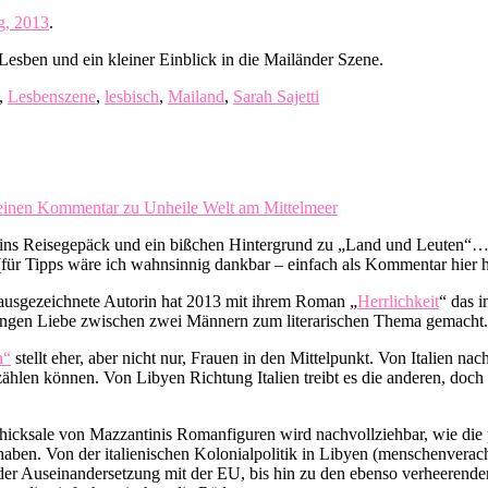
g, 2013
.
 Lesben und ein kleiner Einblick in die Mailänder Szene.
,
Lesbenszene
,
lesbisch
,
Mailand
,
Sarah Sajetti
 einen Kommentar
zu Unheile Welt am Mittelmeer
in ins Reisegepäck und ein bißchen Hintergrund zu „Land und Leuten“…
t (für Tipps wäre ich wahnsinnig dankbar – einfach als Kommentar hier h
ausgezeichnete Autorin hat 2013 mit ihrem Roman „
Herrlichkeit
“ das 
slangen Liebe zwischen zwei Männern zum literarischen Thema gemacht.
n“
stellt eher, aber nicht nur, Frauen in den Mittelpunkt. Von Italien 
hlen können. Von Libyen Richtung Italien treibt es die anderen, doch
hicksale von Mazzantinis Romanfiguren wird nachvollziehbar, wie die p
en. Von der italienischen Kolonialpolitik in Libyen (menschenveracht
 der Auseinandersetzung mit der EU, bis hin zu den ebenso verheerende