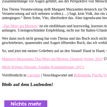
Zusammenhänge vor Augen geführt, aus der Perspektive von Menschen
Das Thema Verantwortung stellt Margaret Mazzantini dennoch zur Deba
Verantwortung auf sich nehmen wollen.(…) Sagt, kein Volk, das ein a
untergingen.“ Ihren Sohn, Vito, überfordert das. Aber irgendwann be
„Das Meer am Morgen“
ist ein einfühlsam und kurzweilig, kurzum ric
anfangen. Uneingeschränkte Empfehlung, nicht nur für Italien-Urlau
Wer dann noch nicht genug hat vom Thema und das Buch noch nicht 
geschriebenes, spannendes und Augen öffnendes Buch, das ich wirkli
So, und jetzt mit meiner Geliebten auf an den Strand! Hand in Hand, w
Margaret Mazzantini: Das Meer am Morgen. Dumont Verlag, 2011
Üb
Merle Kröger: Havarie. Ariadne Kriminalroman, 2015
.
Veröffentlicht in
Literatur
|
Verschlagwortet mit
Belletristik
,
Flucht
,
Fr
Bleib auf dem Laufenden!
Nichts mehr