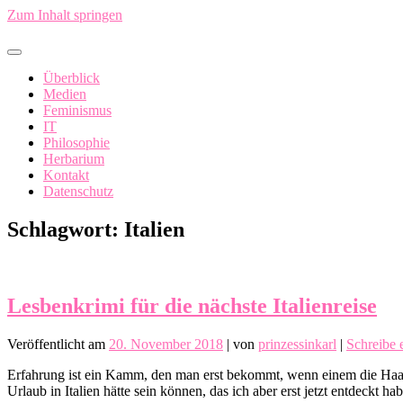
Zum Inhalt springen
In China fällt ein Sack Reis um…
Überblick
Medien
Feminismus
IT
Philosophie
Herbarium
Kontakt
Datenschutz
Schlagwort:
Italien
Lesbenkrimi für die nächste Italienreise
Veröffentlicht am
20. November 2018
|
von
prinzessinkarl
|
Schreibe
Erfahrung ist ein Kamm, den man erst bekommt, wenn einem die Haare 
Urlaub in Italien hätte sein können, das ich aber erst jetzt entdeckt h