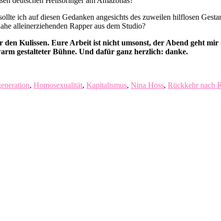
ißen deutschen Heilsbringer am Amazonas?
sollte ich auf diesen Gedanken angesichts des zuweilen hilflosen Ges
inahe alleinerziehenden Rapper aus dem Studio?
den Kulissen. Eure Arbeit ist nicht umsonst, der Abend geht mir
rm gestalteter Bühne. Und dafür ganz herzlich: danke.
generation
,
Homosexualität
,
Kapitalismus
,
Nina Hoss
,
Rückkehr nach 