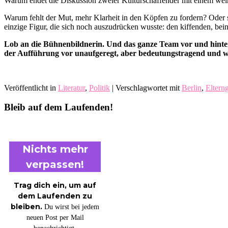
Warum endet die Diskussion zweier Kulturschaffender mit einem we
Warum fehlt der Mut, mehr Klarheit in den Köpfen zu fordern? Oder 
einzige Figur, die sich noch auszudrücken wusste: den kiffenden, be
Lob an die Bühnenbildnerin. Und das ganze Team vor und hinter 
der Aufführung vor unaufgeregt, aber bedeutungstragend und wa
Veröffentlicht in
Literatur
,
Politik
|
Verschlagwortet mit
Berlin
,
Eltern
Bleib auf dem Laufenden!
Nichts mehr
verpassen!
Trag dich ein, um auf
dem Laufenden zu
bleiben.
Du wirst bei jedem
neuen Post per Mail