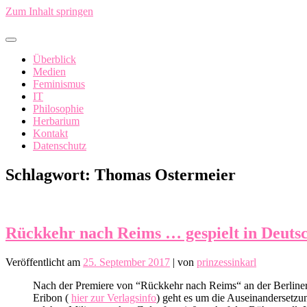
Zum Inhalt springen
In China fällt ein Sack Reis um…
Überblick
Medien
Feminismus
IT
Philosophie
Herbarium
Kontakt
Datenschutz
Schlagwort:
Thomas Ostermeier
Rückkehr nach Reims … gespielt in Deuts
Veröffentlicht am
25. September 2017
|
von
prinzessinkarl
Nach der Premiere von “Rückkehr nach Reims“ an der Berliner
Eribon (
hier zur Verlagsinfo
) geht es um die Auseinandersetzu