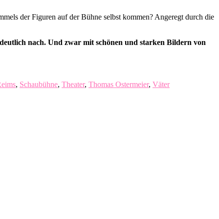
tammels der Figuren auf der Bühne selbst kommen? Angeregt durch die
 deutlich nach. Und zwar mit schönen und starken Bildern von
Reims
,
Schaubühne
,
Theater
,
Thomas Ostermeier
,
Väter