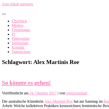
Zum Inhalt springen
In China fällt ein Sack Reis um…
Überblick
Medien
Feminismus
IT
Philosophie
Herbarium
Kontakt
Datenschutz
Schlagwort:
Alex Martinis Roe
So könnte es gehen!
Veröffentlicht am
24. Oktober 2017
|
von
prinzessinkarl
Die australische Künstlerin
Alex Martinis Roe
hat am Samstag im
Bad
Arbeit: Welche kollektiven Praktiken kennzeichnen feministische B