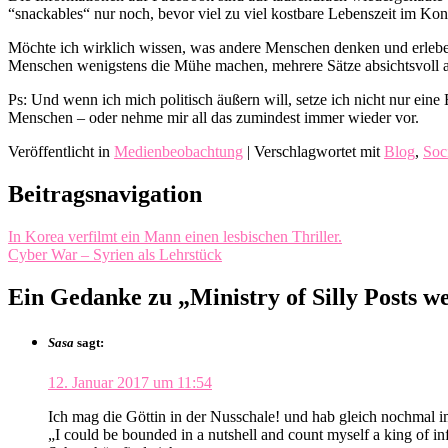
“snackables“ nur noch, bevor viel zu viel kostbare Lebenszeit im Kons
Möchte ich wirklich wissen, was andere Menschen denken und erleben
Menschen wenigstens die Mühe machen, mehrere Sätze absichtsvoll an
Ps: Und wenn ich mich politisch äußern will, setze ich nicht nur ei
Menschen – oder nehme mir all das zumindest immer wieder vor.
Veröffentlicht in
Medienbeobachtung
|
Verschlagwortet mit
Blog
,
Soc
Beitragsnavigation
In Korea verfilmt ein Mann einen lesbischen Thriller.
Cyber War – Syrien als Lehrstück
Ein Gedanke zu „
Ministry of Silly Posts 
Sasa
sagt:
12. Januar 2017 um 11:54
Ich mag die Göttin in der Nusschale! und hab gleich nochmal 
„I could be bounded in a nutshell and count myself a king of inf