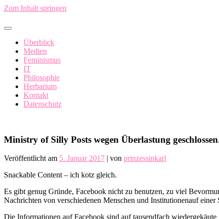
Zum Inhalt springen
In China fällt ein Sack Reis um…
Überblick
Medien
Feminismus
IT
Philosophie
Herbarium
Kontakt
Datenschutz
Ministry of Silly Posts wegen Überlastung geschlossen
Veröffentlicht am
5. Januar 2017
|
von
prinzessinkarl
Snackable Content – ich kotz gleich.
Es gibt genug Gründe, Facebook nicht zu benutzen, zu viel Bevormun
Nachrichten von verschiedenen Menschen und Institutionenauf einer Se
Die Informationen auf Facebook sind auf tausendfach wiedergekäute 