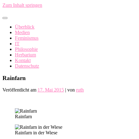
Zum Inhalt springen
In China fällt ein Sack Reis um…
Überblick
Medien
Feminismus
IT
Philosophie
Herbarium
Kontakt
Datenschutz
Rainfarn
Veröffentlicht am
17. Mai 2015
|
von
ruth
Rainfarn
Rainfarn in der Wiese