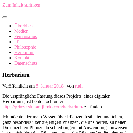
Zum Inhalt springen
In China fällt ein Sack Reis um…
Überblick
Medien
Feminismus
IT
Philosophie
Herbarium
Kontakt
Datenschutz
Herbarium
Veröffentlicht am
5. Januar 2018
|
von
ruth
Die ursprüngliche Fassung dieses Projekts, eines digitalen
Herbariums, ist heute noch unter
https://prinzessinkarl.jimdo.com/herbarium/
zu finden.
Ich möchte hier mein Wissen über Pflanzen festhalten und teilen,
ganz besonders über diejenigen Pflanzen, die uns helfen, zu heilen.
Die einzelnen Pflanzenbeschreibungen mit Anwendungshinweisen
lassen sich über den Pflanzennamen, die Pflanzenfamilie oder auch