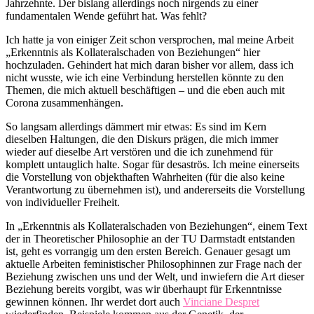
Jahrzehnte. Der bislang allerdings noch nirgends zu einer
fundamentalen Wende geführt hat. Was fehlt?
Ich hatte ja von einiger Zeit schon versprochen, mal meine Arbeit
„Erkenntnis als Kollateralschaden von Beziehungen“ hier
hochzuladen. Gehindert hat mich daran bisher vor allem, dass ich
nicht wusste, wie ich eine Verbindung herstellen könnte zu den
Themen, die mich aktuell beschäftigen – und die eben auch mit
Corona zusammenhängen.
So langsam allerdings dämmert mir etwas: Es sind im Kern
dieselben Haltungen, die den Diskurs prägen, die mich immer
wieder auf dieselbe Art verstören und die ich zunehmend für
komplett untauglich halte. Sogar für desaströs. Ich meine einerseits
die Vorstellung von objekthaften Wahrheiten (für die also keine
Verantwortung zu übernehmen ist), und andererseits die Vorstellung
von individueller Freiheit.
In „Erkenntnis als Kollateralschaden von Beziehungen“, einem Text
der in Theoretischer Philosophie an der TU Darmstadt entstanden
ist, geht es vorrangig um den ersten Bereich. Genauer gesagt um
aktuelle Arbeiten feministischer Philosophinnen zur Frage nach der
Beziehung zwischen uns und der Welt, und inwiefern die Art dieser
Beziehung bereits vorgibt, was wir überhaupt für Erkenntnisse
gewinnen können. Ihr werdet dort auch
Vinciane Despret