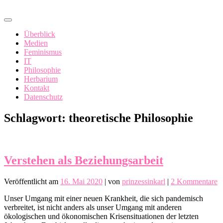
Zum
In China fällt ein Sack Reis um…
Inhalt
springen
Überblick
Medien
Feminismus
IT
Philosophie
Herbarium
Kontakt
Datenschutz
Schlagwort:
theoretische Philosophie
Verstehen als Beziehungsarbeit
z
Veröffentlicht am
16. Mai 2020
|
von
prinzessinkarl
|
2 Kommentare
V
Unser Umgang mit einer neuen Krankheit, die sich pandemisch
al
verbreitet, ist nicht anders als unser Umgang mit anderen
B
ökologischen und ökonomischen Krisensituationen der letzten