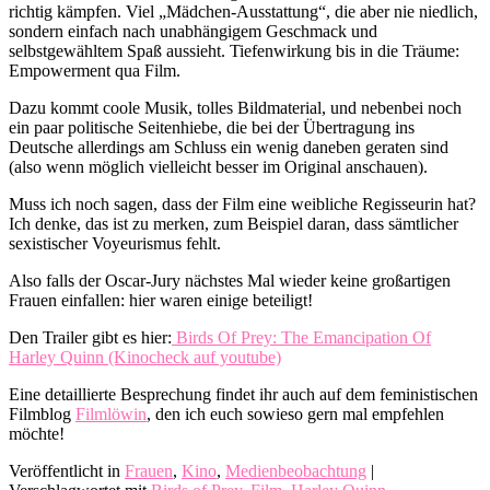
richtig kämpfen. Viel „Mädchen-Ausstattung“, die aber nie niedlich,
sondern einfach nach unabhängigem Geschmack und
selbstgewähltem Spaß aussieht. Tiefenwirkung bis in die Träume:
Empowerment qua Film.
Dazu kommt coole Musik, tolles Bildmaterial, und nebenbei noch
ein paar politische Seitenhiebe, die bei der Übertragung ins
Deutsche allerdings am Schluss ein wenig daneben geraten sind
(also wenn möglich vielleicht besser im Original anschauen).
Muss ich noch sagen, dass der Film eine weibliche Regisseurin hat?
Ich denke, das ist zu merken, zum Beispiel daran, dass sämtlicher
sexistischer Voyeurismus fehlt.
Also falls der Oscar-Jury nächstes Mal wieder keine großartigen
Frauen einfallen: hier waren einige beteiligt!
Den Trailer gibt es hier:
Birds Of Prey: The Emancipation Of
Harley Quinn (Kinocheck auf youtube)
Eine detaillierte Besprechung findet ihr auch auf dem feministischen
Filmblog
Filmlöwin
, den ich euch sowieso gern mal empfehlen
möchte!
Veröffentlicht in
Frauen
,
Kino
,
Medienbeobachtung
|